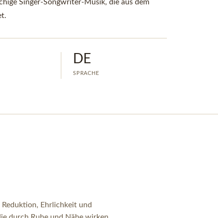
chige Singer-Songwriter-Musik, die aus dem
t.
DE
SPRACHE
Reduktion, Ehrlichkeit und
 die durch Ruhe und Nähe wirken.