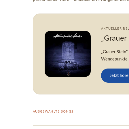
AKTUELLER RE
„Grauer 
„Grauer Stein"
Wendepunkte u
Jetzt höre
AUSGEWÄHLTE SONGS