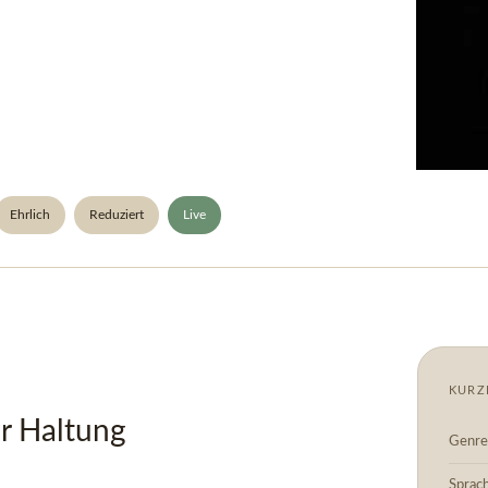
Ehrlich
Reduziert
Live
KURZ
er Haltung
Genre
Sprac