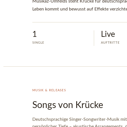
Musikaz-Umfelds steht Krücke für deutschspra
Leben kommt und bewusst auf Effekte verzichte
1
Live
SINGLE
AUFTRITTE
MUSIK & RELEASES
Songs von Krücke
Deutschsprachige Singer-Songwriter-Musik mit 
persönlicher Tiefe – akustische Arrangements,