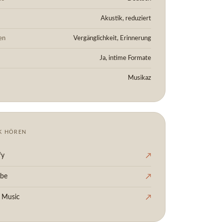
Akustik, reduziert
en
Vergänglichkeit, Erinnerung
Ja, intime Formate
Musikaz
K HÖREN
fy
↗
ube
↗
 Music
↗