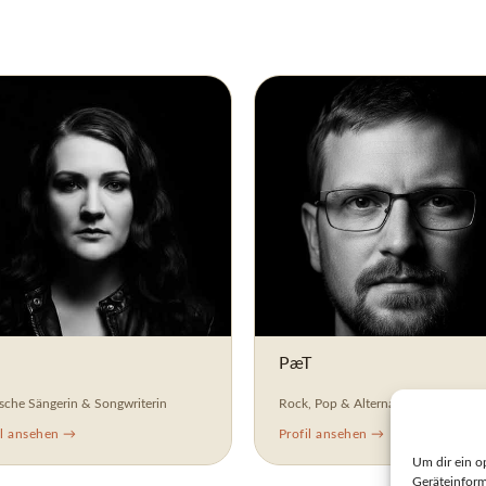
PæT
sche Sängerin & Songwriterin
Rock, Pop & Alternative
il ansehen →
Profil ansehen →
Um dir ein o
Geräteinform