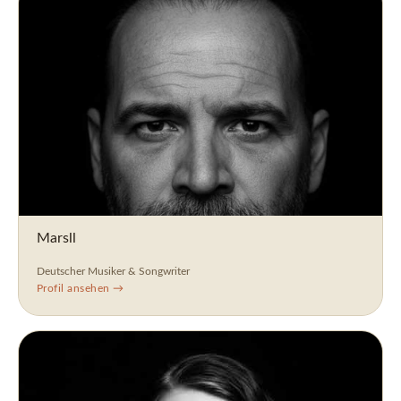
Marsll
Deutscher Musiker & Songwriter
Profil ansehen →